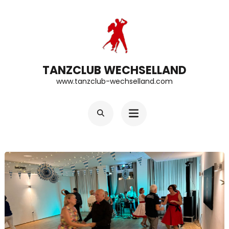
Zum
Inhalt
springen
(Enter
TANZCLUB WECHSELLAND
drücken)
www.tanzclub-wechselland.com