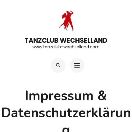
Zum
Inhalt
springen
(Enter
TANZCLUB WECHSELLAND
drücken)
www.tanzclub-wechselland.com
Impressum &
Datenschutzerklärun
g